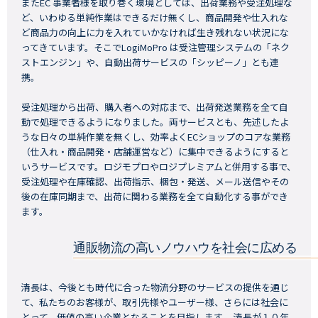
またEC 事業者様を取り巻く環境としては、出荷業務や受注処理な
ど、いわゆる単純作業はできるだけ無くし、商品開発や仕入れな
ど商品力の向上に力を入れていかなければ生き残れない状況にな
ってきています。そこでLogiMoPro は受注管理システムの「ネク
ストエンジン」や、自動出荷サービスの「シッピーノ」とも連
携。
受注処理から出荷、購入者への対応まで、出荷発送業務を全て自
動で処理できるようになりました。両サービスとも、先述したよ
うな日々の単純作業を無くし、効率よくECショップのコアな業務
（仕入れ・商品開発・店舗運営など）に集中できるようにすると
いうサービスです。ロジモプロやロジプレミアムと併用する事で、
受注処理や在庫確認、出荷指示、梱包・発送、メール送信やその
後の在庫同期まで、出荷に関わる業務を全て自動化する事ができ
ます。
通販物流の高いノウハウを社会に広める
清長は、今後とも時代に合った物流分野のサービスの提供を通じ
て、私たちのお客様が、取引先様やユーザー様、さらには社会に
とって、価値の高い企業となることを目指します。 清長が１０年