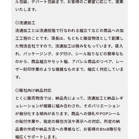
ル包装、デパート包装まで、お客様のご要望に応じて、提案
いたします。
◎流通加工
流通加工とは流通投階で行なわれる組立てなどの商品への加
工工程のことです。清長は、もともと販促物流として創業し
た物流会社ですので、流通加工は強みをもっています。袋入
れ、パッケージング、タグ付け、シール貼りなどの簡単なも
のから、商品組立やセット組、アパレル商品のリペア、レー
ザー刻印作業のような複雑なものまで、幅広く対応していま
す。
◎販社向け納品対応
とくに販売物流では、納品先によって、流通加工と納品レギ
ュレーションが複雑に組み合わされ、そのバリエーション
が細分化する傾向があります。商品への値札やPOPシール
の貼付作業や、指定の梱包方法や表示への対応、所定の納
品書の作成や納品方法への準拠など、お客様のBtoB取引を
幅広くサポートします。