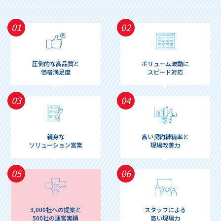
01
02
圧倒的な高品質と
ボリューム波動に
価格満足度
スピード対応
03
04
親身な
高い契約継続率と
ソリューション営業
現場改善力
05
06
3,000社への提案と
スタッフによる
500社の運営実績
高い現場力