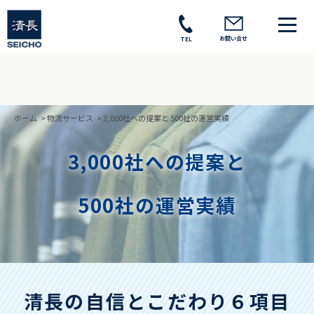
お問い合せ
TEL
ホーム
>
物流サービス
>
3,000社への提案と 500社の運営実績
3,000社への提案と
500社の運営実績
清長の自信とこだわり６項目