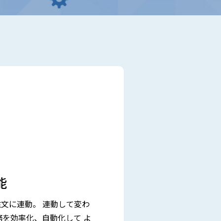
能
文に連動。 連動して変わ
を効率化、自動化して よ