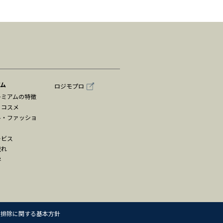
アム
ロジモプロ
レミアムの特徴
・コスメ
ル・ファッショ
ービス
流れ
学
力排除に関する基本方針